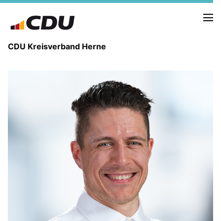
CDU Kreisverband Herne
KREISVORSTAND
STADTBEZIRKE
ORTSVERBÄNDE
VEREINIGUNGEN
Fraktion
KREISGESCHÄFTSSTELLE
FOTOS