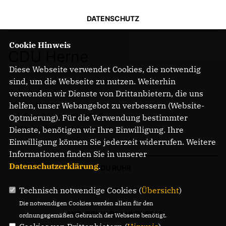
DATENSCHUTZ
Cookie Hinweis
CDU Herne
Diese Webseite verwendet Cookies, die notwendig
sind, um die Webseite zu nutzen. Weiterhin
Bahnhofstr. 84
verwenden wir Dienste von Drittanbietern, die uns
44623 Herne
helfen, unser Webangebot zu verbessern (Website-
Telefon: 02323 2043737
Optmierung). Für die Verwendung bestimmter
E-Mail: info@cdu-herne.de
Dienste, benötigen wir Ihre Einwilligung. Ihre
Einwilligung können Sie jederzeit widerrufen. Weitere
Informationen finden Sie in unserer
Datenschutzerklärung
.
CDU RUHR
Technisch notwendige Cookies (
Übersicht
)
LANDTAGSFRAKTION
Die notwendigen Cookies werden allein für den
LANDESGRUPPE BUNDESTAG
ordnungsgemäßen Gebrauch der Webseite benötigt.