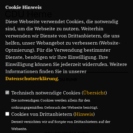
Cookie Hinweis
CDU Herne
Diese Webseite verwendet Cookies, die notwendig
sind, um die Webseite zu nutzen. Weiterhin
Bahnhofstr. 84
verwenden wir Dienste von Drittanbietern, die uns
44623 Herne
helfen, unser Webangebot zu verbessern (Website-
Telefon: 02323 2043737
Optmierung). Für die Verwendung bestimmter
E-Mail: info@cdu-herne.de
Dienste, benötigen wir Ihre Einwilligung. Ihre
Einwilligung können Sie jederzeit widerrufen. Weitere
Informationen finden Sie in unserer
Datenschutzerklärung
.
CDU RUHR
Technisch notwendige Cookies (
Übersicht
)
LANDTAGSFRAKTION
Die notwendigen Cookies werden allein für den
LANDESGRUPPE BUNDESTAG
ordnungsgemäßen Gebrauch der Webseite benötigt.
Cookies von Drittanbietern (
Hinweis
)
CDU NRW
Derzeit verzichten wir auf Scripte von Drittanbietern auf der
Webseite.