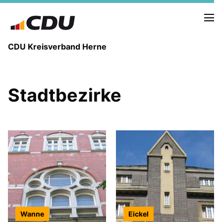
CDU Kreisverband Herne
KREISVORSTAND
Stadtbezirke
STADTBEZIRKE
ORTSVERBÄNDE
VEREINIGUNGEN
Fraktion
KREISGESCHÄFTSSTELLE
FOTOS
Wanne
Eickel