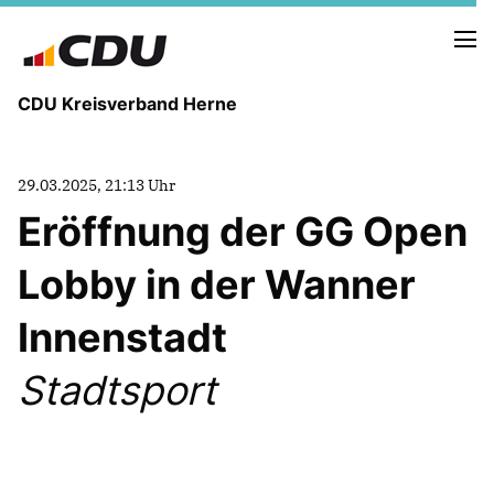
CDU Kreisverband Herne
KREISVORSTAND
29.03.2025, 21:13 Uhr
STADTBEZIRKE
Eröffnung der GG Open
ORTSVERBÄNDE
VEREINIGUNGEN
Lobby in der Wanner
Fraktion
KREISGESCHÄFTSSTELLE
Innenstadt
FOTOS
Stadtsport