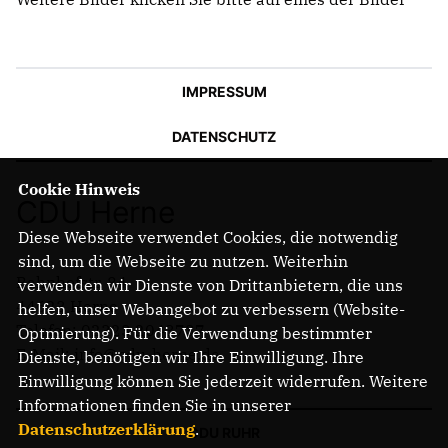
IMPRESSUM
DATENSCHUTZ
Cookie Hinweis
CDU Herne
Diese Webseite verwendet Cookies, die notwendig
sind, um die Webseite zu nutzen. Weiterhin
Bahnhofstr. 84
verwenden wir Dienste von Drittanbietern, die uns
44623 Herne
helfen, unser Webangebot zu verbessern (Website-
Telefon: 02323 2043737
Optmierung). Für die Verwendung bestimmter
E-Mail: info@cdu-herne.de
Dienste, benötigen wir Ihre Einwilligung. Ihre
Einwilligung können Sie jederzeit widerrufen. Weitere
Informationen finden Sie in unserer
Datenschutzerklärung
.
CDU RUHR