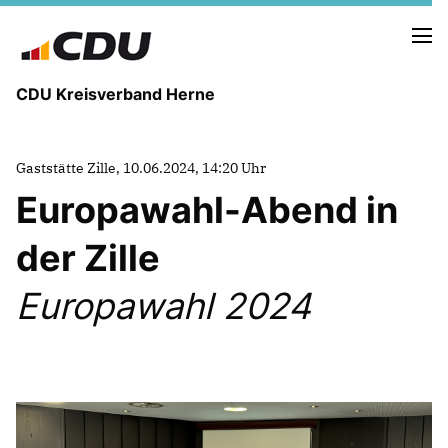
CDU Kreisverband Herne
KREISVORSTAND
Gaststätte Zille, 10.06.2024, 14:20 Uhr
STADTBEZIRKE
Europawahl-Abend in
ORTSVERBÄNDE
VEREINIGUNGEN
der Zille
Fraktion
KREISGESCHÄFTSSTELLE
Europawahl 2024
FOTOS