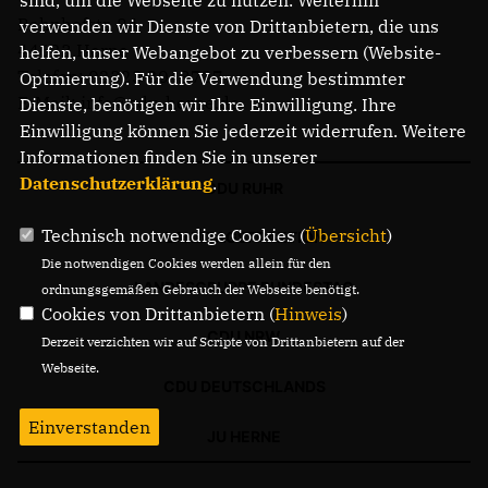
sind, um die Webseite zu nutzen. Weiterhin
Bahnhofstr. 84
verwenden wir Dienste von Drittanbietern, die uns
44623 Herne
helfen, unser Webangebot zu verbessern (Website-
Telefon: 02323 2043737
Optmierung). Für die Verwendung bestimmter
E-Mail: info@cdu-herne.de
Dienste, benötigen wir Ihre Einwilligung. Ihre
Einwilligung können Sie jederzeit widerrufen. Weitere
Informationen finden Sie in unserer
Datenschutzerklärung
.
CDU RUHR
Technisch notwendige Cookies (
Übersicht
)
LANDTAGSFRAKTION
Die notwendigen Cookies werden allein für den
LANDESGRUPPE BUNDESTAG
ordnungsgemäßen Gebrauch der Webseite benötigt.
Cookies von Drittanbietern (
Hinweis
)
CDU NRW
Derzeit verzichten wir auf Scripte von Drittanbietern auf der
Webseite.
CDU DEUTSCHLANDS
Einverstanden
JU HERNE