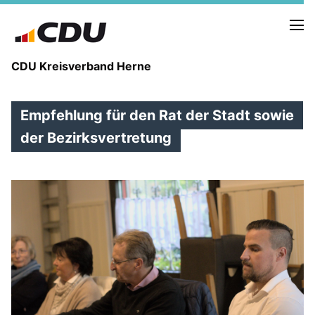
CDU Kreisverband Herne
Empfehlung für den Rat der Stadt sowie
KREISVORSTAND
STADTBEZIRKE
der Bezirksvertretung
ORTSVERBÄNDE
VEREINIGUNGEN
Fraktion
KREISGESCHÄFTSSTELLE
FOTOS