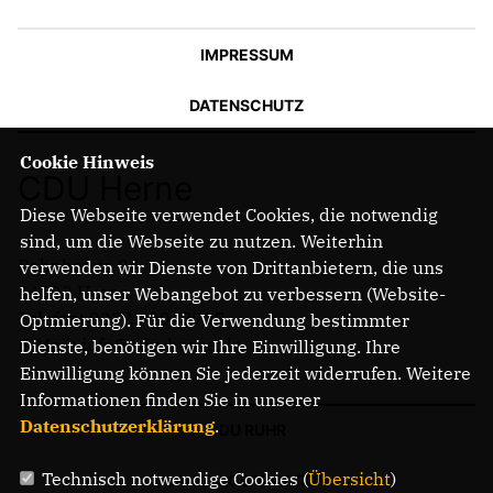
IMPRESSUM
DATENSCHUTZ
Cookie Hinweis
CDU Herne
Diese Webseite verwendet Cookies, die notwendig
sind, um die Webseite zu nutzen. Weiterhin
Bahnhofstr. 84
verwenden wir Dienste von Drittanbietern, die uns
44623 Herne
helfen, unser Webangebot zu verbessern (Website-
Telefon: 02323 2043737
Optmierung). Für die Verwendung bestimmter
E-Mail: info@cdu-herne.de
Dienste, benötigen wir Ihre Einwilligung. Ihre
Einwilligung können Sie jederzeit widerrufen. Weitere
Informationen finden Sie in unserer
Datenschutzerklärung
.
CDU RUHR
Technisch notwendige Cookies (
Übersicht
)
LANDTAGSFRAKTION