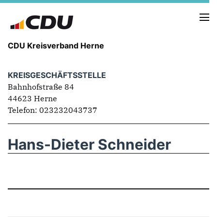
CDU Kreisverband Herne
KREISGESCHÄFTSSTELLE
KREISVORSTAND
Bahnhofstraße 84
STADTBEZIRKE
44623 Herne
ORTSVERBÄNDE
Telefon: 023232043737
VEREINIGUNGEN
Fraktion
KREISGESCHÄFTSSTELLE
Hans-Dieter Schneider
FOTOS