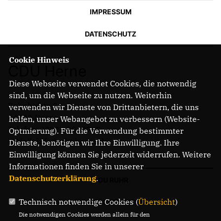
IMPRESSUM
DATENSCHUTZ
Cookie Hinweis
CDU Herne
Diese Webseite verwendet Cookies, die notwendig
sind, um die Webseite zu nutzen. Weiterhin
Bahnhofstr. 84
verwenden wir Dienste von Drittanbietern, die uns
44623 Herne
helfen, unser Webangebot zu verbessern (Website-
Telefon: 02323 2043737
Optmierung). Für die Verwendung bestimmter
E-Mail: info@cdu-herne.de
Dienste, benötigen wir Ihre Einwilligung. Ihre
Einwilligung können Sie jederzeit widerrufen. Weitere
Informationen finden Sie in unserer
Datenschutzerklärung
.
CDU RUHR
Technisch notwendige Cookies (
Übersicht
)
LANDTAGSFRAKTION
Die notwendigen Cookies werden allein für den