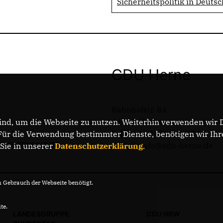
Sicherheitspolitik in Deutsc
CDU Herne
Bahnhofstr. 84
44623 Herne
nd, um die Webseite zu nutzen. Weiterhin verwenden wir Di
Telefon: 02323 2043737
r die Verwendung bestimmter Dienste, benötigen wir Ihre 
DATENSCHUTZ
E-Mail: info@cdu-herne.de
 Sie in unserer
Datenschutzerklärung
.
Gebrauch der Webseite benötigt.
te.
LANDESGRUPPE
CDU NRW