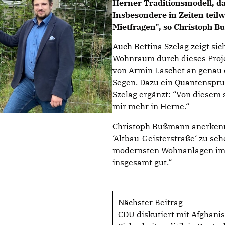
Herner Traditionsmodell, da
Insbesondere in Zeiten teilw
Mietfragen", so Christoph 
Auch Bettina Szelag zeigt si
Wohnraum durch dieses Proje
von Armin Laschet an genau de
Segen. Dazu ein Quantensprun
Szelag ergänzt: “Von diesem
mir mehr in Herne.“
Christoph Bußmann anerkennen
‘Altbau-Geisterstraße‘ zu seh
modernsten Wohnanlagen im H
insgesamt gut.“
Nächster Beitrag
CDU diskutiert mit Afghanis