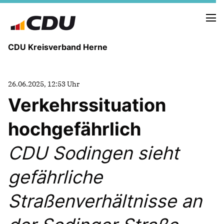
CDU Kreisverband Herne
KREISVORSTAND
26.06.2025, 12:53 Uhr
STADTBEZIRKE
Verkehrssituation
ORTSVERBÄNDE
VEREINIGUNGEN
hochgefährlich
Fraktion
KREISGESCHÄFTSSTELLE
CDU Sodingen sieht
FOTOS
gefährliche
Straßenverhältnisse an