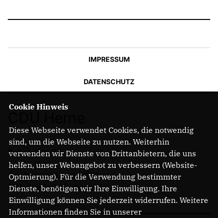
IMPRESSUM
DATENSCHUTZ
Cookie Hinweis
CDU Herne
Diese Webseite verwendet Cookies, die notwendig
sind, um die Webseite zu nutzen. Weiterhin
Bahnhofstr. 84
verwenden wir Dienste von Drittanbietern, die uns
44623 Herne
helfen, unser Webangebot zu verbessern (Website-
Telefon: 02323 2043737
Optmierung). Für die Verwendung bestimmter
E-Mail: info@cdu-herne.de
Dienste, benötigen wir Ihre Einwilligung. Ihre
Einwilligung können Sie jederzeit widerrufen. Weitere
Informationen finden Sie in unserer