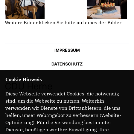
Weitere Bilder klicken Sie bitte auf eines der Bilder
IMPRESSUM
DATENSCHUTZ
Cookie Hinweis
CDU Herne
Diese Webseite verwendet Cookies, die notwendig
sind, um die Webseite zu nutzen. Weiterhin
Bahnhofstr. 84
verwenden wir Dienste von Drittanbietern, die uns
44623 Herne
helfen, unser Webangebot zu verbessern (Website-
Telefon: 02323 2043737
Optmierung). Für die Verwendung bestimmter
E-Mail: info@cdu-herne.de
Dienste, benötigen wir Ihre Einwilligung. Ihre