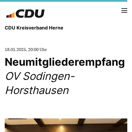
CDU Kreisverband Herne
KREISVORSTAND
18.01.2025, 20:00 Uhr
STADTBEZIRKE
Neumitgliederempfang
ORTSVERBÄNDE
VEREINIGUNGEN
OV Sodingen-
Fraktion
KREISGESCHÄFTSSTELLE
Horsthausen
FOTOS