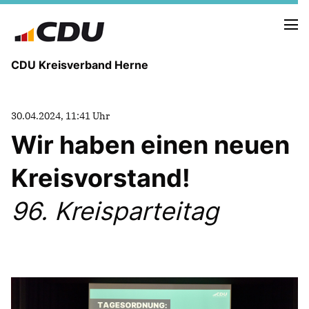
CDU Kreisverband Herne
KREISVORSTAND
30.04.2024, 11:41 Uhr
STADTBEZIRKE
Wir haben einen neuen
ORTSVERBÄNDE
VEREINIGUNGEN
Kreisvorstand!
Fraktion
KREISGESCHÄFTSSTELLE
96. Kreisparteitag
FOTOS