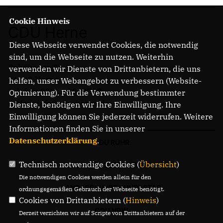
Cookie Hinweis
CDU Herne
Diese Webseite verwendet Cookies, die notwendig
sind, um die Webseite zu nutzen. Weiterhin
Bahnhofstr. 84
verwenden wir Dienste von Drittanbietern, die uns
44623 Herne
helfen, unser Webangebot zu verbessern (Website-
Telefon: 02323 2043737
Optmierung). Für die Verwendung bestimmter
E-Mail: info@cdu-herne.de
Dienste, benötigen wir Ihre Einwilligung. Ihre
Einwilligung können Sie jederzeit widerrufen. Weitere
Informationen finden Sie in unserer
Datenschutzerklärung
.
CDU RUHR
Technisch notwendige Cookies (
Übersicht
)
LANDTAGSFRAKTION
Die notwendigen Cookies werden allein für den
LANDESGRUPPE BUNDESTAG
ordnungsgemäßen Gebrauch der Webseite benötigt.
Cookies von Drittanbietern (
Hinweis
)
CDU NRW
Derzeit verzichten wir auf Scripte von Drittanbietern auf der