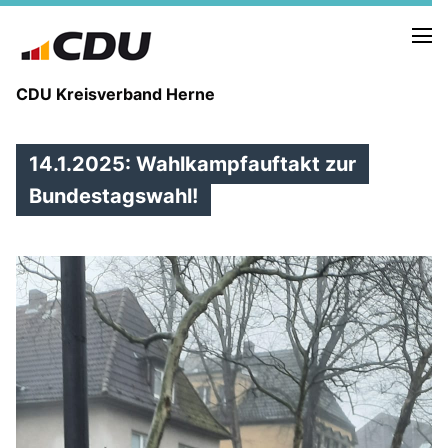
CDU Kreisverband Herne
14.1.2025: Wahlkampfauftakt zur
KREISVORSTAND
STADTBEZIRKE
Bundestagswahl!
ORTSVERBÄNDE
VEREINIGUNGEN
Fraktion
KREISGESCHÄFTSSTELLE
FOTOS