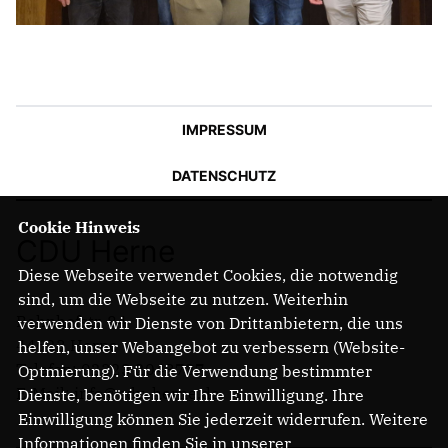
IMPRESSUM
DATENSCHUTZ
Cookie Hinweis
CDU Herne
Diese Webseite verwendet Cookies, die notwendig
sind, um die Webseite zu nutzen. Weiterhin
Bahnhofstr. 84
verwenden wir Dienste von Drittanbietern, die uns
44623 Herne
helfen, unser Webangebot zu verbessern (Website-
Telefon: 02323 2043737
Optmierung). Für die Verwendung bestimmter
E-Mail: info@cdu-herne.de
Dienste, benötigen wir Ihre Einwilligung. Ihre
Einwilligung können Sie jederzeit widerrufen. Weitere
Informationen finden Sie in unserer