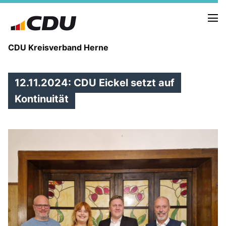
CDU Kreisverband Herne
12.11.2024: CDU Eickel setzt auf
KREISVORSTAND
STADTBEZIRKE
Kontinuität
ORTSVERBÄNDE
VEREINIGUNGEN
Fraktion
KREISGESCHÄFTSSTELLE
FOTOS