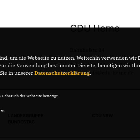
CDU Herne
Bahnhofstr. 84
44623 Herne
nd, um die Webseite zu nutzen. Weiterhin verwenden wir Di
Telefon: 02323 2043737
r die Verwendung bestimmter Dienste, benötigen wir Ihre 
DATENSCHUTZ
E-Mail: info@cdu-herne.de
 Sie in unserer
Datenschutzerklärung
.
Gebrauch der Webseite benötigt.
te.
LANDESGRUPPE
CDU NRW
BUNDESTAG