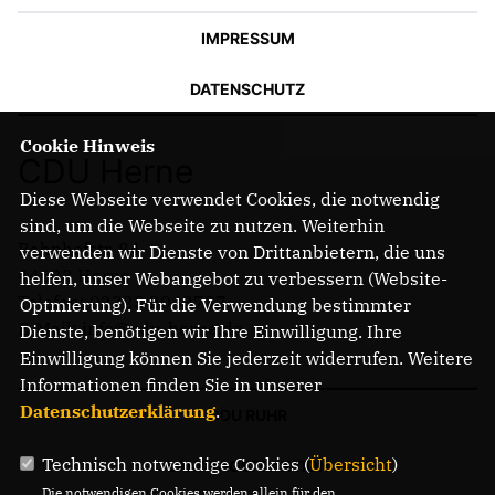
IMPRESSUM
DATENSCHUTZ
Cookie Hinweis
CDU Herne
Diese Webseite verwendet Cookies, die notwendig
sind, um die Webseite zu nutzen. Weiterhin
Bahnhofstr. 84
verwenden wir Dienste von Drittanbietern, die uns
44623 Herne
helfen, unser Webangebot zu verbessern (Website-
Telefon: 02323 2043737
Optmierung). Für die Verwendung bestimmter
E-Mail: info@cdu-herne.de
Dienste, benötigen wir Ihre Einwilligung. Ihre
Einwilligung können Sie jederzeit widerrufen. Weitere
Informationen finden Sie in unserer
Datenschutzerklärung
.
CDU RUHR
Technisch notwendige Cookies (
Übersicht
)
LANDTAGSFRAKTION
Die notwendigen Cookies werden allein für den