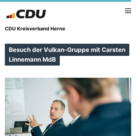
CDU Kreisverband Herne
Besuch der Vulkan-Gruppe mit Carsten
KREISVORSTAND
STADTBEZIRKE
Linnemann MdB
ORTSVERBÄNDE
VEREINIGUNGEN
Fraktion
KREISGESCHÄFTSSTELLE
FOTOS