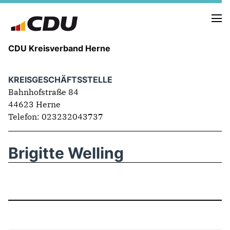
CDU Kreisverband Herne
KREISGESCHÄFTSSTELLE
KREISVORSTAND
Bahnhofstraße 84
STADTBEZIRKE
44623 Herne
ORTSVERBÄNDE
Telefon: 023232043737
VEREINIGUNGEN
Fraktion
KREISGESCHÄFTSSTELLE
Brigitte Welling
FOTOS