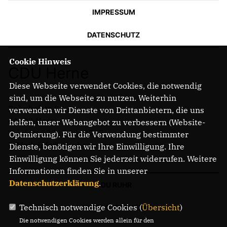
IMPRESSUM
DATENSCHUTZ
Cookie Hinweis
CDU Herne
Diese Webseite verwendet Cookies, die notwendig
sind, um die Webseite zu nutzen. Weiterhin
Bahnhofstr. 84
verwenden wir Dienste von Drittanbietern, die uns
44623 Herne
helfen, unser Webangebot zu verbessern (Website-
Telefon: 02323 2043737
Optmierung). Für die Verwendung bestimmter
E-Mail: info@cdu-herne.de
Dienste, benötigen wir Ihre Einwilligung. Ihre
Einwilligung können Sie jederzeit widerrufen. Weitere
Informationen finden Sie in unserer
Datenschutzerklärung
.
CDU RUHR
Technisch notwendige Cookies (
Übersicht
)
LANDTAGSFRAKTION
Die notwendigen Cookies werden allein für den