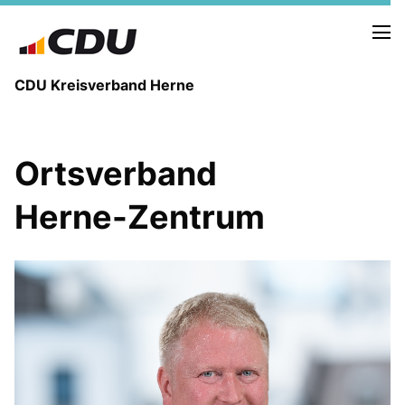
CDU Kreisverband Herne
KREISVORSTAND
Ortsverband
STADTBEZIRKE
ORTSVERBÄNDE
Herne-Zentrum
VEREINIGUNGEN
Fraktion
KREISGESCHÄFTSSTELLE
FOTOS