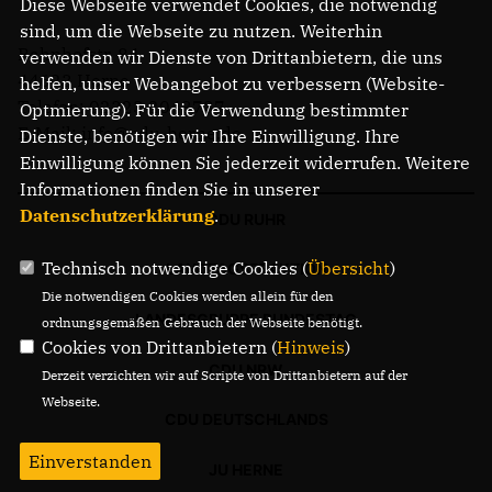
Diese Webseite verwendet Cookies, die notwendig
sind, um die Webseite zu nutzen. Weiterhin
Bahnhofstr. 84
verwenden wir Dienste von Drittanbietern, die uns
44623 Herne
helfen, unser Webangebot zu verbessern (Website-
Telefon: 02323 2043737
Optmierung). Für die Verwendung bestimmter
E-Mail: info@cdu-herne.de
Dienste, benötigen wir Ihre Einwilligung. Ihre
Einwilligung können Sie jederzeit widerrufen. Weitere
Informationen finden Sie in unserer
Datenschutzerklärung
.
CDU RUHR
Technisch notwendige Cookies (
Übersicht
)
LANDTAGSFRAKTION
Die notwendigen Cookies werden allein für den
LANDESGRUPPE BUNDESTAG
ordnungsgemäßen Gebrauch der Webseite benötigt.
Cookies von Drittanbietern (
Hinweis
)
CDU NRW
Derzeit verzichten wir auf Scripte von Drittanbietern auf der
Webseite.
CDU DEUTSCHLANDS
Einverstanden
JU HERNE